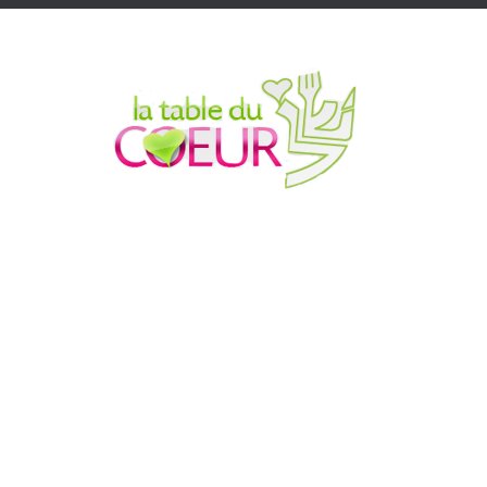
Accueil
Qui sommes nous ?
Nos actions
Faire un d
25 ANS D'ACTION
REPAS AU QUOTIDIEN
100 000€ BONS D'ACHATS
ACTIONS POUR LES