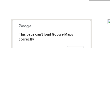
This page can't load Google Maps
correctly.
OK
Do you own this website?
17 rue Lorraine 75019 PARIS
Tél:
+33 (0) 9 62 52 44 36
Fax:
+33 (0) 1 42 03 10 87
Email:
contact@latableducoeur.org
Copyright © 2013 LATABLEDUCOEUR | A