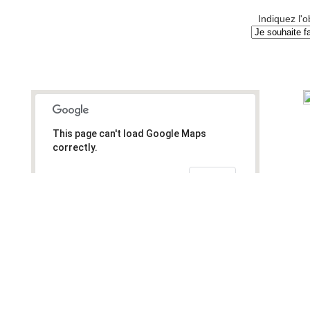
Indiquez l'o
This page can't load Google Maps
correctly.
OK
Do you own this website?
17 rue Lorraine 75019 PARIS
Tél:
+33 (0) 9 62 52 44 36
Fax:
+33 (0) 1 42 03 10 87
Email:
contact@latableducoeur.org
Copyright © 2013 LATABLEDUCOEUR | A