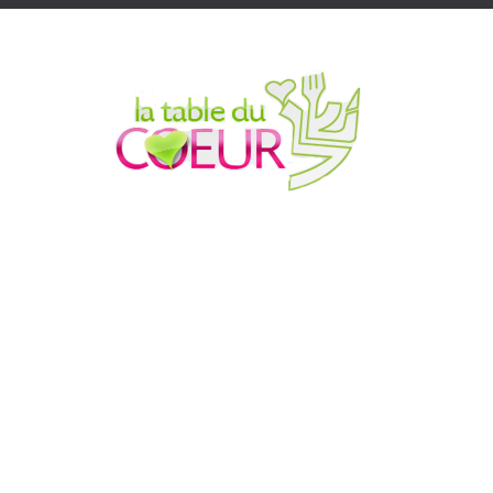
Accueil
Qui sommes nous ?
Nos actions
Faire un d
25 ANS D'ACTION
REPAS AU QUOTIDIEN
100 000€ BONS D'ACHATS
ACTIONS POUR LES